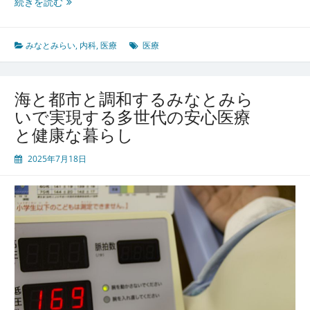
み
続きを読む
の
な
最
と
前
み
みなとみらい
,
内科
,
医療
医療
線
ら
い
が
海と都市と調和するみなとみら
支
いで実現する多世代の安心医療
え
と健康な暮らし
る
住
2025年7月18日
む
人
と
訪
れ
る
人
の
健
康
と