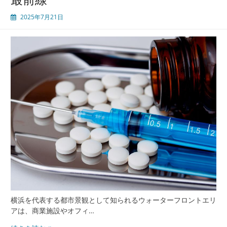
都
2025年7月21日
市
型
医
療
資
源
と
未
来
の
健
康
を
支
え
る
内
科
横浜を代表する都市景観として知られるウォーターフロントエリ
診
アは、商業施設やオフィ…
療