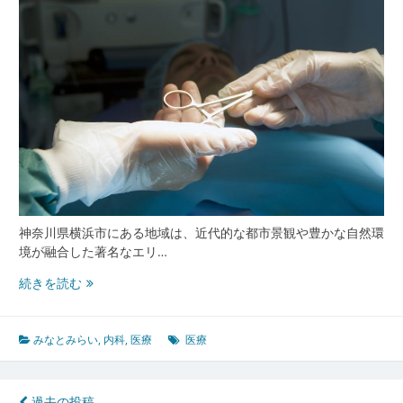
神奈川県横浜市にある地域は、近代的な都市景観や豊かな自然環
境が融合した著名なエリ…
み
続きを読む
な
と
み
みなとみらい
,
内科
,
医療
医療
ら
い
で
過去の投稿