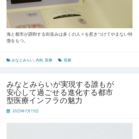
多
様
な
医
療
海と都市が調和する街並みは多くの人々を惹きつけてやまない特
の
徴をもつ。
最
前
線
みなとみらい
,
内科
,
医療
医療
みなとみらいが実現する誰もが
安心して過ごせる進化する都市
型医療インフラの魅力
2025年7月15日