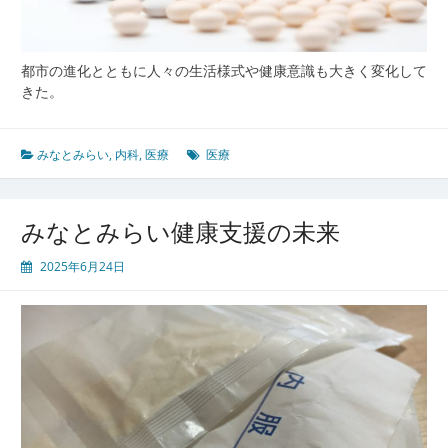
化
す
る
都市の進化とともに人々の生活様式や健康意識も大きく変化して
地
きた。
域
医
療
みなとみらい
,
内科
,
医療
医療
の
か
た
みなとみらい健康支援の未来
ち
2025年6月24日