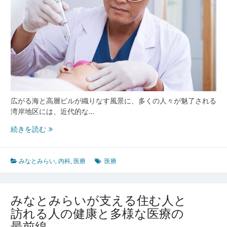
広がる海と高層ビルが織りなす風景に、多くの人々が魅了される
湾岸地区には、近代的な…
み
続きを読む
な
と
み
みなとみらい
,
内科
,
医療
医療
ら
い
に
みなとみらいが支える住む人と
広
訪れる人の健康と多様な医療の
が
最前線
る