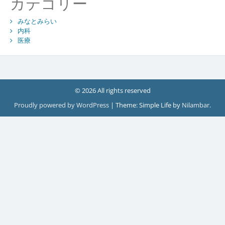
カテゴリー
みなとみらい
内科
医療
© 2026 All rights reserved
Proudly powered by WordPress
|
Theme: Simple Life by
Nilambar
.