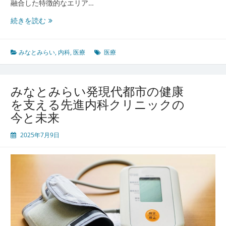
融合した特徴的なエリア…
み
続きを読む
な
と
み
みなとみらい
,
内科
,
医療
医療
ら
い
の
みなとみらい発現代都市の健康
医
を支える先進内科クリニックの
療
今と未来
と
都
2025年7月9日
市
の
魅
力
が
融
合
す
る