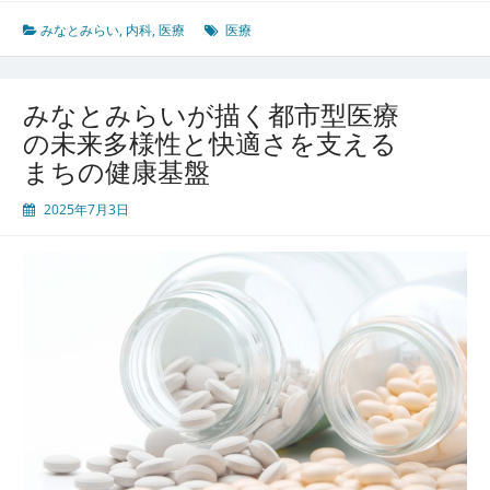
と
み
みなとみらい
,
内科
,
医療
医療
ら
い
の
みなとみらいが描く都市型医療
都
の未来多様性と快適さを支える
市
まちの健康基盤
発
展
2025年7月3日
と
住
民
を
支
え
る
内
科
病
院
の
進