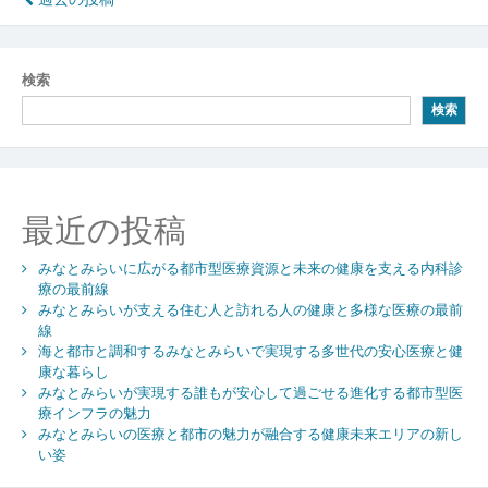
投
健
稿
康
と
ナ
検索
活
ビ
力
検索
を
ゲ
育
ー
む
シ
最近の投稿
ョ
みなとみらいに広がる都市型医療資源と未来の健康を支える内科診
ン
療の最前線
みなとみらいが支える住む人と訪れる人の健康と多様な医療の最前
線
海と都市と調和するみなとみらいで実現する多世代の安心医療と健
康な暮らし
みなとみらいが実現する誰もが安心して過ごせる進化する都市型医
療インフラの魅力
みなとみらいの医療と都市の魅力が融合する健康未来エリアの新し
い姿