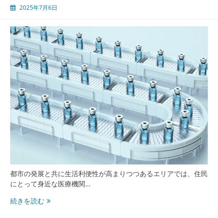
2025年7月6日
の
健
康
を
支
え
る
先
進
内
科
ク
リ
ニ
ッ
ク
の
都市の発展と共に生活利便性が高まりつつあるエリアでは、住民
今
にとって身近な医療機関…
と
み
続きを読む
未
な
来