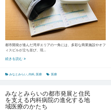
健
康
未
来
エ
リ
ア
の
新
都市開発が進んだ湾岸エリアの一角には、多彩な商業施設やオフ
し
ィスビルが立ち並び、現…
い
み
続きを読む
姿
な
と
み
みなとみらい
,
内科
,
医療
医療
ら
い
発
みなとみらいの都市発展と住民
現
を支える内科病院の進化する地
代
域医療のかたち
都
市