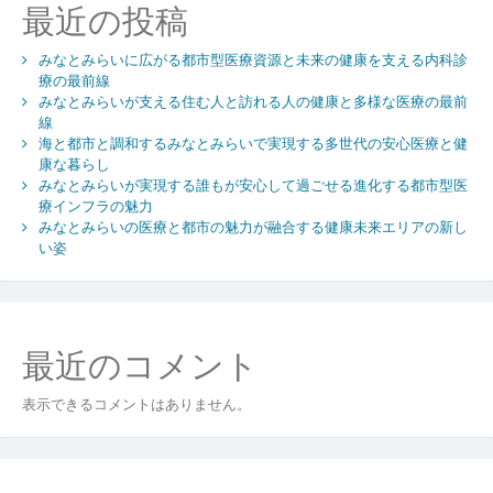
最近の投稿
育
む
みなとみらいに広がる都市型医療資源と未来の健康を支える内科診
療の最前線
みなとみらいが支える住む人と訪れる人の健康と多様な医療の最前
線
海と都市と調和するみなとみらいで実現する多世代の安心医療と健
康な暮らし
みなとみらいが実現する誰もが安心して過ごせる進化する都市型医
療インフラの魅力
みなとみらいの医療と都市の魅力が融合する健康未来エリアの新し
い姿
最近のコメント
表示できるコメントはありません。