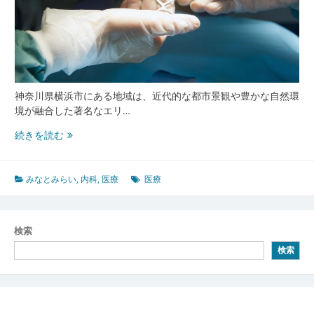
神奈川県横浜市にある地域は、近代的な都市景観や豊かな自然環
境が融合した著名なエリ…
み
続きを読む
な
と
み
みなとみらい
,
内科
,
医療
医療
ら
い
で
検索
健
検索
康
と
活
力
を