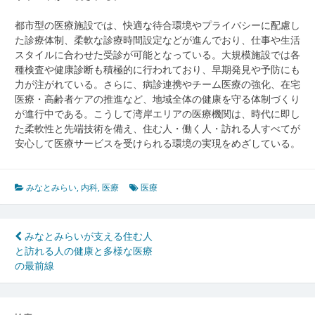
都市型の医療施設では、快適な待合環境やプライバシーに配慮し
た診療体制、柔軟な診療時間設定などが進んでおり、仕事や生活
スタイルに合わせた受診が可能となっている。大規模施設では各
種検査や健康診断も積極的に行われており、早期発見や予防にも
力が注がれている。さらに、病診連携やチーム医療の強化、在宅
医療・高齢者ケアの推進など、地域全体の健康を守る体制づくり
が進行中である。こうして湾岸エリアの医療機関は、時代に即し
た柔軟性と先端技術を備え、住む人・働く人・訪れる人すべてが
安心して医療サービスを受けられる環境の実現をめざしている。
みなとみらい
,
内科
,
医療
医療
投
みなとみらいが支える住む人
と訪れる人の健康と多様な医療
稿
の最前線
ナ
ビ