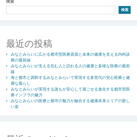
検索
ゲ
検索
ー
シ
ョ
最近の投稿
ン
みなとみらいに広がる都市型医療資源と未来の健康を支える内科診
療の最前線
みなとみらいが支える住む人と訪れる人の健康と多様な医療の最前
線
海と都市と調和するみなとみらいで実現する多世代の安心医療と健
康な暮らし
みなとみらいが実現する誰もが安心して過ごせる進化する都市型医
療インフラの魅力
みなとみらいの医療と都市の魅力が融合する健康未来エリアの新し
い姿