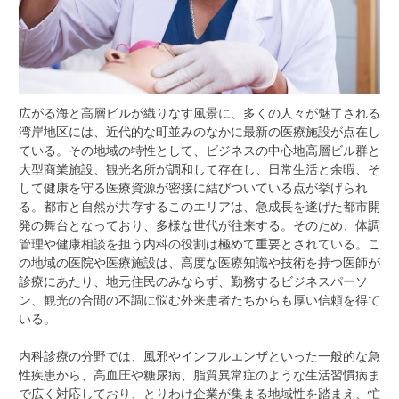
広がる海と高層ビルが織りなす風景に、多くの人々が魅了される
湾岸地区には、近代的な町並みのなかに最新の医療施設が点在し
ている。
その地域の特性として、ビジネスの中心地高層ビル群と
大型商業施設、観光名所が調和して存在し、日常生活と余暇、そ
して健康を守る医療資源が密接に結びついている点が挙げられ
る。都市と自然が共存するこのエリアは、急成長を遂げた都市開
発の舞台となっており、多様な世代が往来する。そのため、体調
管理や健康相談を担う内科の役割は極めて重要とされている。こ
の地域の医院や医療施設は、高度な医療知識や技術を持つ医師が
診療にあたり、地元住民のみならず、勤務するビジネスパーソ
ン、観光の合間の不調に悩む外来患者たちからも厚い信頼を得て
いる。
内科診療の分野では、風邪やインフルエンザといった一般的な急
性疾患から、高血圧や糖尿病、脂質異常症のような生活習慣病ま
で広く対応しており、とりわけ企業が集まる地域性を踏まえ、忙