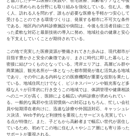
と協力したチーム医療の実践や、在宅医療、高齢者ケアなど今後
さらに求められる分野にも取り組みを強化している。住む人、働
く人、訪れる人を問わず、誰もが必要な医療を手軽かつ安心して
受けることのできる環境づくりは、発展する都市に不可欠な条件
である。地区内の内科診療施設や病院は、今後も生活者目線に立
った柔軟な対応と最新技術の導入に努め、地域社会の健康と安心
を下支えしていくことが期待されている。
この地で充実した医療資源が整備されてきた歩みは、現代都市が
目指す豊かさと安全の象徴であり、まさに時代に即した暮らしと
密接に結びつくものとなっている。湾岸エリアは、高層ビル群や
商業施設、観光名所が一体となった都市開発が進む活気ある地域
であり、その中にある内科などの医療機関が重要な役割を果たし
ている。地域住民だけでなく、ビジネスパーソンや観光客など多
様な人々が日常的に行き交うこの地域では、体調管理や健康相談
へのニーズが高く、医師による幅広い内科診療が求められてい
る。一般的な風邪や生活習慣病への対応はもちろん、忙しい会社
員や短期滞在者向けに、迅速な診療や外国語対応、キャッシュレ
ス決済、Web予約など利便性を重視したサービスも充実してい
る点が特徴だ。また、子どもから高齢者まで幅広い世代が居住し
ているため、初めてこの地に住む人々やシニア層にも寄り添った
サポートが重視される。