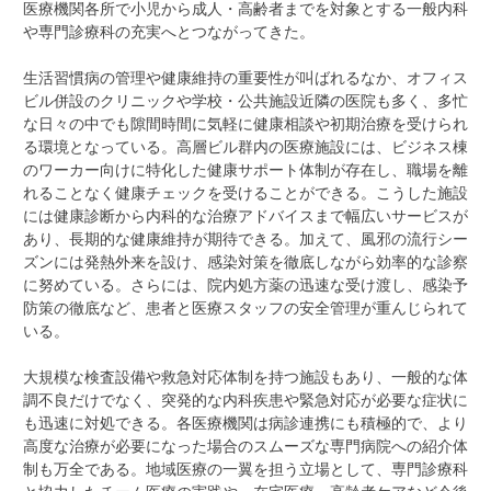
医療機関各所で小児から成人・高齢者までを対象とする一般内科
や専門診療科の充実へとつながってきた。
生活習慣病の管理や健康維持の重要性が叫ばれるなか、オフィス
ビル併設のクリニックや学校・公共施設近隣の医院も多く、多忙
な日々の中でも隙間時間に気軽に健康相談や初期治療を受けられ
る環境となっている。高層ビル群内の医療施設には、ビジネス棟
のワーカー向けに特化した健康サポート体制が存在し、職場を離
れることなく健康チェックを受けることができる。こうした施設
には健康診断から内科的な治療アドバイスまで幅広いサービスが
あり、長期的な健康維持が期待できる。加えて、風邪の流行シー
ズンには発熱外来を設け、感染対策を徹底しながら効率的な診察
に努めている。さらには、院内処方薬の迅速な受け渡し、感染予
防策の徹底など、患者と医療スタッフの安全管理が重んじられて
いる。
大規模な検査設備や救急対応体制を持つ施設もあり、一般的な体
調不良だけでなく、突発的な内科疾患や緊急対応が必要な症状に
も迅速に対処できる。各医療機関は病診連携にも積極的で、より
高度な治療が必要になった場合のスムーズな専門病院への紹介体
制も万全である。地域医療の一翼を担う立場として、専門診療科