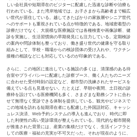
しい会社員や短期滞在のビジターに配慮した迅速な診断や治療も
行われている。また湾岸地域では、お子さまから高齢者まで幅広
い世代が居住している。越してきたばかりの家族層やシニア世代
へのサポートも重視されている点が特徴的である。地域密着型の
診療だけでなく、大規模な医療施設では各種検査や画像診断、健
診を実施し、生活習慣病の早期発見にも注力している。定期検診
の案内や問診体制も整っており、働き盛り世代の健康を守る取り
組みとして、学校・職場からの検診団体の受け入れや、ワクチン
接種の相談などにも対応しているのが印象的である。
さらに、この地区に進出している施設の多くは、清潔感のある待
合室やプライバシーに配慮した診察ブース、働く人たちのニーズ
に合わせた受付時刻の設定など、都市型の洗練されたサービスを
備えている点も見逃せない。たとえば、早朝や夜間、土日祝の診
療枠を設けている医療機関も多く、さまざまな勤務シフトに合わ
せて無理なく受診できる体制を提供している。観光やビジネスで
この地域を訪れる短期滞在者にも配慮した外国語対応、キャッシ
ュレス決済、Web予約システムの導入も進んでおり、時代に即
した利便性の高い受診環境が整えられている。現代的な都市開発
が推進された背景には、産業の集積だけでなく、生活インフラと
しての医療・福祉の充実が不可欠だった。それが現在のように、