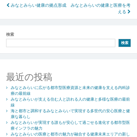
投
みなとみらい健康の拠点形成
みなとみらいの健康と医療を考
える
稿
ナ
ビ
検索
検索
ゲ
ー
シ
最近の投稿
ョ
ン
みなとみらいに広がる都市型医療資源と未来の健康を支える内科診
療の最前線
みなとみらいが支える住む人と訪れる人の健康と多様な医療の最前
線
海と都市と調和するみなとみらいで実現する多世代の安心医療と健
康な暮らし
みなとみらいが実現する誰もが安心して過ごせる進化する都市型医
療インフラの魅力
みなとみらいの医療と都市の魅力が融合する健康未来エリアの新し