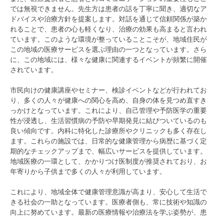
では無視できません。先生方は患者の話を丁寧に聞き、適切なア
ドバイスや治療方針を提案します。対話を通じて信頼関係が築か
れることで、患者の心も軽くなり、治療の効果も高まると言われ
ています。このような環境が整っていることこそが、地域住民が
この地域の医療サービスを選ぶ理由の一つとなっています。さら
に、この地域には、様々な健康に関連するイベントが頻繁に開催
されています。
市民向けの健康講座やセミナー、検診イベントなどが行われてお
り、多くの人々が健康への関心を高め、自身の体を見つめ直すき
っかけとなっています。これにより、自己管理や予防医学の重要
性が浸透し、生活習慣病の予防や早期発見に結びついているのも
良い傾向です。内科に特化した診療所やクリニックも多く存在し
ます。これらの施設では、日常的な健康管理から病歴に基づく定
期的なチェックアップまで、幅広いサービスを提供しています。
地域医療の一環として、かかりつけ医制度が推奨されており、お
年寄りから子供まで多くの人々が利用しています。
これにより、地域全体で健康管理意識が高まり、安心して生活で
きる社会の一助となっています。医療者側も、常に技術や知識の
向上に努めています。最新の医療情報や治療法を学ぶ姿勢が、患