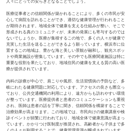
人々にとっての安らぎとなることでしょう。
医療従事者との信頼関係が築かれることにより、多くの市民が安
心して病院を訪れることができ、適切な健康管理が行われること
が期待されます。地域全体で健康を支える仕組みが整い、そこで
形成される真のコミュニティが、未来の発展にも寄与するのでは
ないでしょうか。医療が集積するこの地で、多くの人々が健康で
充実した生活を送ることができるよう願っています。横浜市に位
置するこの地域は、豊かな海と美しい景観が融和し、観光スポッ
トや商業施設が密集しています。その中でも医療関連施設は特に
重要な役割を果たしており、地域住民の健康を支える質の高い医
療が提供されています。
内科の診療が中心で、肩こりや風邪、生活習慣病の予防など、多
岐にわたる健康問題に対応しています。アクセスの良さも際立っ
ており、公共交通機関の利用により、遠方からも訪れやすい環境
が整っています。医療提供者と患者のコミュニケーションも重視
され、医師は患者の話を丁寧に聞き、信頼関係を構築することで
治療効果が高まります。この地域では、市民向けの健康講座や検
診イベントが頻繁に行われており、地域全体で健康意識が高まっ
ています。かかりつけ医制度が推奨され、高齢者から子供まで多
くの人々が利用することで、健康管理意識が醸成されています。