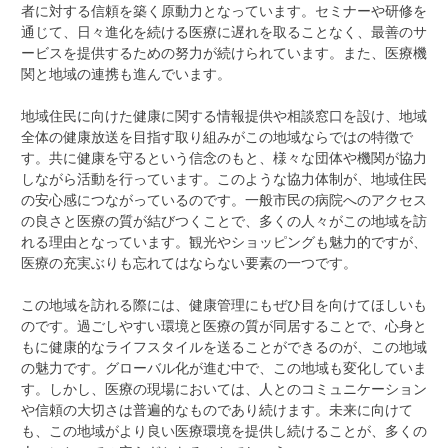
者に対する信頼を築く原動力となっています。セミナーや研修を
通じて、日々進化を続ける医療に遅れを取ることなく、最善のサ
ービスを提供するための努力が続けられています。また、医療機
関と地域の連携も進んでいます。
地域住民に向けた健康に関する情報提供や相談窓口を設け、地域
全体の健康放送を目指す取り組みがこの地域ならではの特徴で
す。共に健康を守るという信念のもと、様々な団体や機関が協力
しながら活動を行っています。このような協力体制が、地域住民
の安心感につながっているのです。一般市民の病院へのアクセス
の良さと医療の質が結びつくことで、多くの人々がこの地域を訪
れる理由となっています。観光やショッピングも魅力的ですが、
医療の充実ぶりも忘れてはならない要素の一つです。
この地域を訪れる際には、健康管理にもぜひ目を向けてほしいも
のです。過ごしやすい環境と医療の質が同居することで、心身と
もに健康的なライフスタイルを送ることができるのが、この地域
の魅力です。グローバル化が進む中で、この地域も変化していま
す。しかし、医療の現場においては、人とのコミュニケーション
や信頼の大切さは普遍的なものであり続けます。未来に向けて
も、この地域がより良い医療環境を提供し続けることが、多くの