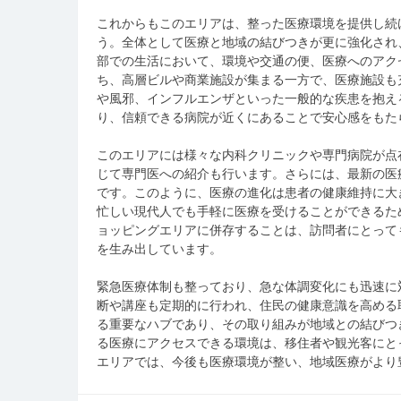
これからもこのエリアは、整った医療環境を提供し続
う。全体として医療と地域の結びつきが更に強化され
部での生活において、環境や交通の便、医療へのアク
ち、高層ビルや商業施設が集まる一方で、医療施設も
や風邪、インフルエンザといった一般的な疾患を抱え
り、信頼できる病院が近くにあることで安心感をもた
このエリアには様々な内科クリニックや専門病院が点
じて専門医への紹介も行います。さらには、最新の医
です。このように、医療の進化は患者の健康維持に大
忙しい現代人でも手軽に医療を受けることができるた
ョッピングエリアに併存することは、訪問者にとって
を生み出しています。
緊急医療体制も整っており、急な体調変化にも迅速に
断や講座も定期的に行われ、住民の健康意識を高める
る重要なハブであり、その取り組みが地域との結びつ
る医療にアクセスできる環境は、移住者や観光客にと
エリアでは、今後も医療環境が整い、地域医療がより