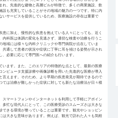
まれ、先進的な建物と高層ビルが特徴で、多くの商業施設、飲
施設も充実していることがその地域の魅力の一つです。特に内
ないサービスを提供しているため、医療施設の存在は重要で
疾患に加え、慢性的な疾患を抱えている人々にとっても、近く
。内科医は体調の変化を見逃さず、適切な検査や治療を行うこ
の地域には様々な内科クリニックや専門病院が点在していま
、共通して患者の状況や症状に丁寧に耳を傾ける姿勢が示され
し、必要に応じて専門医への紹介も行います。
ています。また、このエリアの特徴的な点として、最新の医療
コンピュータ支援診療や画像診断を用いた先進的な医療が導入
と言えます。そのため、より早期の疾患発見が期待できるので
つては治療が難しかった症状に対しても新たな治療法が日々模
、スマートフォンやインターネットを利用して手軽にアポイン
。多忙な現代人にとって、この医療受診のスムーズさは大きな
診できる環境が整っていることは重要です。観光やショッピン
には大きな意味があります。例えば、観光で訪れた人々も気軽