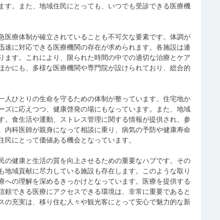
ます。また、地域住民にとっても、いつでも受診できる医療機
急医療体制が確立されていることも不可欠な要素です。体調が
迅速に対応できる医療機関の存在が求められます。各施設は連
ります。これにより、限られた時間の中での適切な治療とケア
ほかにも、多様な医療機関や専門院が設けられており、総合的
一人ひとりの生命を守るための体制が整っています。住宅地か
ーズに応えつつ、健康啓発の場にもなっています。また、地域
す。食生活や運動、ストレス管理に関する情報が提供され、参
。内科医師が親身になって相談に乗り、病気の予防や健康寿命
住民にとって価値ある機会となっています。
民の健康と生活の質を向上させるための重要なハブです。その
も地域貢献に尽力している施設も存在します。このような取り
療への理解を深めるきっかけとなっています。医療を提供する
信頼できる医療にアクセスできる環境は、非常に重要であると
スの充実は、移り住む人々や観光客にとって安心で魅力的な新