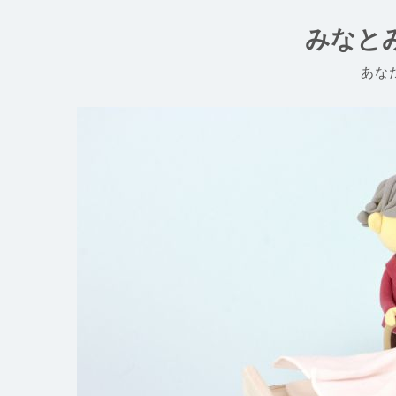
コ
ン
みなと
テ
ン
あな
ツ
へ
ス
キ
ッ
プ