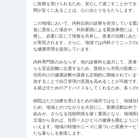
に医療を受けられるため、安心して過ごすことができ
関が近くにあることは、心にゆとりをもたらします。
この地域において、内科以前の診療を担当している緊
急に悪化した場合や、外的要因による緊急事態には、
携し、必要に応じて情報を共有し、患者の治療にあた
が実現されます。さらに、地域では内科クリニックの
な健康管理を提供しています。
内科専門医のみならず、他の診療科も協力して、患者
らも至近距離に位置するため、普段から市民の医療ニ
住民向けの健康診断や講座も定期的に開催されていま
加することで自己管理の意識を高めることが可能です
を延ばすためのアドバイスをしてくれるため、多くの
病院はただ治療を受けるための場所ではなく、地域住
ため、地域とのつながりを大切にし、医療活動以外で
組みが、さらなる信頼関係を築く要因となり、地域医
立場から見れば、住民一人ひとりの健康を囲むように
いえます。地域の特徴やニーズに基づいた医療サービ
たな暮らしを創造します。