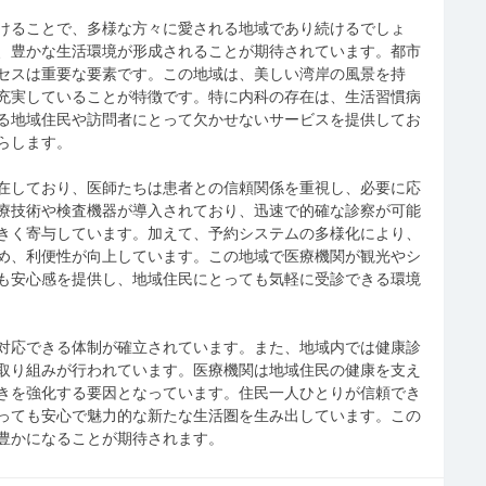
けることで、多様な方々に愛される地域であり続けるでしょ
、豊かな生活環境が形成されることが期待されています。都市
セスは重要な要素です。この地域は、美しい湾岸の風景を持
充実していることが特徴です。特に内科の存在は、生活習慣病
る地域住民や訪問者にとって欠かせないサービスを提供してお
らします。
在しており、医師たちは患者との信頼関係を重視し、必要に応
療技術や検査機器が導入されており、迅速で的確な診察が可能
きく寄与しています。加えて、予約システムの多様化により、
め、利便性が向上しています。この地域で医療機関が観光やシ
も安心感を提供し、地域住民にとっても気軽に受診できる環境
対応できる体制が確立されています。また、地域内では健康診
取り組みが行われています。医療機関は地域住民の健康を支え
きを強化する要因となっています。住民一人ひとりが信頼でき
っても安心で魅力的な新たな生活圏を生み出しています。この
豊かになることが期待されます。