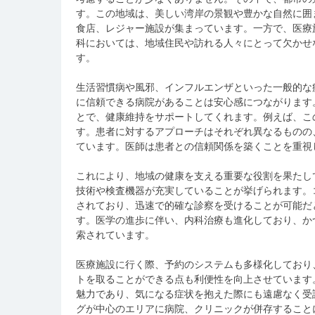
す。この地域は、美しい湾岸の景観や豊かな自然に囲
食店、レジャー施設が集まっています。一方で、医療
科においては、地域住民や訪れる人々にとって欠かせ
す。
生活習慣病や風邪、インフルエンザといった一般的な
に信頼できる病院があることは安心感につながります
とで、健康維持をサポートしてくれます。例えば、こ
す。患者に対するアプローチはそれぞれ異なるものの
ています。医師は患者との信頼関係を築くことを重視
これにより、地域の健康を支える重要な役割を果たし
技術や検査機器が充実していることが挙げられます。
されており、迅速で的確な診察を受けることが可能だ
す。医学の進歩に伴い、内科治療も進化しており、か
索されています。
医療施設に行く際、予約のシステムも多様化しており
トを取ることができる点も利便性を向上させています
魅力であり、気になる症状を抱えた際にも遠慮なく受
グが中心のエリアに病院、クリニックが併存すること