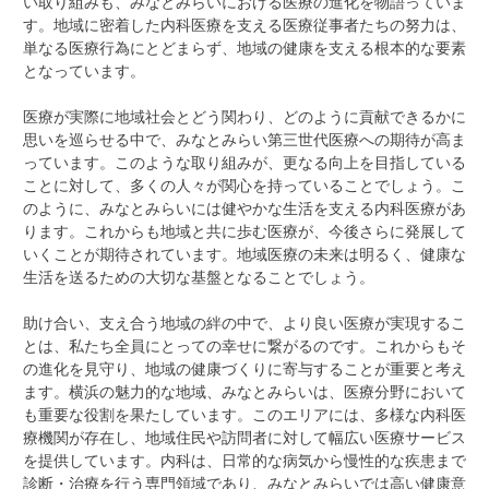
い取り組みも、みなとみらいにおける医療の進化を物語っていま
す。地域に密着した内科医療を支える医療従事者たちの努力は、
単なる医療行為にとどまらず、地域の健康を支える根本的な要素
となっています。
医療が実際に地域社会とどう関わり、どのように貢献できるかに
思いを巡らせる中で、みなとみらい第三世代医療への期待が高ま
っています。このような取り組みが、更なる向上を目指している
ことに対して、多くの人々が関心を持っていることでしょう。こ
のように、みなとみらいには健やかな生活を支える内科医療があ
ります。これからも地域と共に歩む医療が、今後さらに発展して
いくことが期待されています。地域医療の未来は明るく、健康な
生活を送るための大切な基盤となることでしょう。
助け合い、支え合う地域の絆の中で、より良い医療が実現するこ
とは、私たち全員にとっての幸せに繋がるのです。これからもそ
の進化を見守り、地域の健康づくりに寄与することが重要と考え
ます。横浜の魅力的な地域、みなとみらいは、医療分野において
も重要な役割を果たしています。このエリアには、多様な内科医
療機関が存在し、地域住民や訪問者に対して幅広い医療サービス
を提供しています。内科は、日常的な病気から慢性的な疾患まで
診断・治療を行う専門領域であり、みなとみらいでは高い健康意