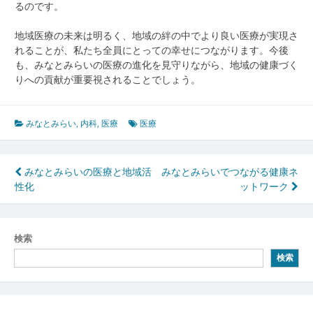
るのです。
地域医療の未来は明るく、地域の絆の中でより良い医療が実現さ
れることが、私たち全員にとっての幸せにつながります。今後
も、みなとみらいの医療の進化を見守りながら、地域の健康づく
りへの貢献が重要視されることでしょう。
みなとみらい
,
内科
,
医療
医療
投
みなとみらいの医療と地域活
みなとみらいでつながる健康ネ
性化
ットワーク
稿
ナ
ビ
検索
検索
ゲ
ー