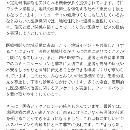
や定期健康診断を受けられる機会が多く提供されています。特に
ワクチン接種は、地域の公衆衛生を強化するための重要な手段と
もなっています。コミュニティの健康づくりにも注力しているみ
なとみらいの医療機関では、地域住民との連携を重視していま
す。住民と近い関係を築くことで、より良い医療サービスの提供
を実現しようとしています。
医療機関が地域活動に参加したり、地域イベントを共催したりす
ることによって、医療と地域社会がさらに強固に結びつくことが
可能になるでしょう。また、内科医療では、患者と医療従事者間
でのコミュニケーションも非常に大切です。患者が自身の症状や
不安をしっかりと医師に伝えることができる環境づくりが求めら
れています。このため、みなとみらいの医療機関では、患者の意
見を尊重し、丁寧な診療を心がけています。多くの場合、定期的
に医療機関の改善に関するアンケートを実施し、フィードバック
を受け取りやすくしています。
さらに、医療とテクノロジーの統合も進んでいます。最近では、
遠隔診療の導入が進んでおり、患者は自宅にいながら医師の診断
を受けることができるようになりました。これは特に忙しいビジ
ネスパーソンや高齢者にとって非常に便利です。このような新し