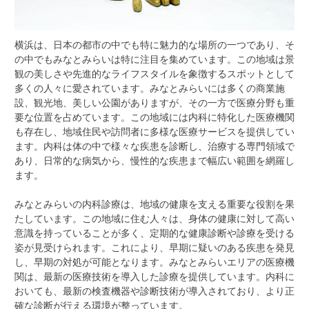
横浜は、日本の都市の中でも特に魅力的な場所の一つであり、そ
の中でもみなとみらいは特に注目を集めています。
この地域は景
観の美しさや先進的なライフスタイルを象徴するスポットとして
多くの人々に愛されています。みなとみらいには多くの商業施
設、観光地、美しい公園がありますが、その一方で医療分野も重
要な位置を占めています。この地域には内科に特化した医療機関
も存在し、地域住民や訪問者に多様な医療サービスを提供してい
ます。内科は体の中で様々な疾患を診断し、治療する専門領域で
あり、日常的な病気から、慢性的な疾患まで幅広い範囲を網羅し
ます。
みなとみらいの内科診療は、地域の健康を支える重要な役割を果
たしています。この地域に住む人々は、身体の健康に対して高い
意識を持っていることが多く、定期的な健康診断や診療を受ける
姿が見受けられます。これにより、早期に疑いのある疾患を発見
し、早期の対処が可能となります。みなとみらいエリアの医療機
関は、最新の医療技術を導入した診療を提供しています。内科に
おいても、最新の検査機器や診断技術が導入されており、より正
確な診断が行える環境が整っています。