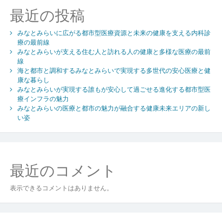
シ
最近の投稿
ョ
ン
みなとみらいに広がる都市型医療資源と未来の健康を支える内科診
療の最前線
みなとみらいが支える住む人と訪れる人の健康と多様な医療の最前
線
海と都市と調和するみなとみらいで実現する多世代の安心医療と健
康な暮らし
みなとみらいが実現する誰もが安心して過ごせる進化する都市型医
療インフラの魅力
みなとみらいの医療と都市の魅力が融合する健康未来エリアの新し
い姿
最近のコメント
表示できるコメントはありません。