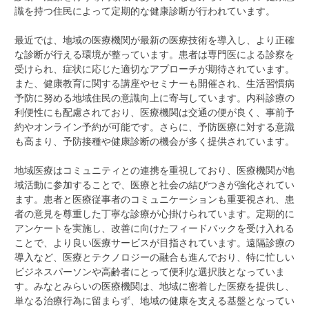
識を持つ住民によって定期的な健康診断が行われています。
最近では、地域の医療機関が最新の医療技術を導入し、より正確
な診断が行える環境が整っています。患者は専門医による診察を
受けられ、症状に応じた適切なアプローチが期待されています。
また、健康教育に関する講座やセミナーも開催され、生活習慣病
予防に努める地域住民の意識向上に寄与しています。内科診療の
利便性にも配慮されており、医療機関は交通の便が良く、事前予
約やオンライン予約が可能です。さらに、予防医療に対する意識
も高まり、予防接種や健康診断の機会が多く提供されています。
地域医療はコミュニティとの連携を重視しており、医療機関が地
域活動に参加することで、医療と社会の結びつきが強化されてい
ます。患者と医療従事者のコミュニケーションも重要視され、患
者の意見を尊重した丁寧な診療が心掛けられています。定期的に
アンケートを実施し、改善に向けたフィードバックを受け入れる
ことで、より良い医療サービスが目指されています。遠隔診療の
導入など、医療とテクノロジーの融合も進んでおり、特に忙しい
ビジネスパーソンや高齢者にとって便利な選択肢となっていま
す。みなとみらいの医療機関は、地域に密着した医療を提供し、
単なる治療行為に留まらず、地域の健康を支える基盤となってい