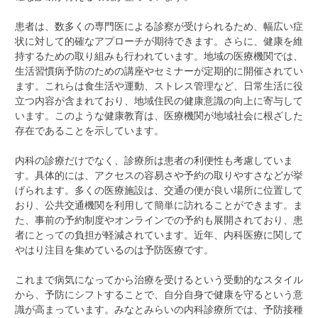
患者は、数多くの専門医による診察が受けられるため、幅広い症
状に対して的確なアプローチが期待できます。さらに、健康を維
持するための取り組みも行われています。地域の医療機関では、
生活習慣病予防のための講座やセミナーが定期的に開催されてい
ます。これらは食生活や運動、ストレス管理など、日常生活に役
立つ内容が含まれており、地域住民の健康意識の向上に寄与して
います。このような健康教育は、医療機関が地域社会に根ざした
存在であることを示しています。
内科の診療だけでなく、診療所は患者の利便性も考慮していま
す。具体的には、アクセスの容易さや予約の取りやすさなどが挙
げられます。多くの医療施設は、交通の便が良い場所に位置して
おり、公共交通機関を利用して簡単に訪れることができます。ま
た、事前の予約制度やオンラインでの予約も展開されており、患
者にとっての負担が軽減されています。近年、内科医療に関して
やはり注目を集めているのは予防医療です。
これまで病気になってから治療を受けるという受動的なスタイル
から、予防にシフトすることで、自分自身で健康を守るという意
識が高まっています。みなとみらいの内科診療所では、予防接種