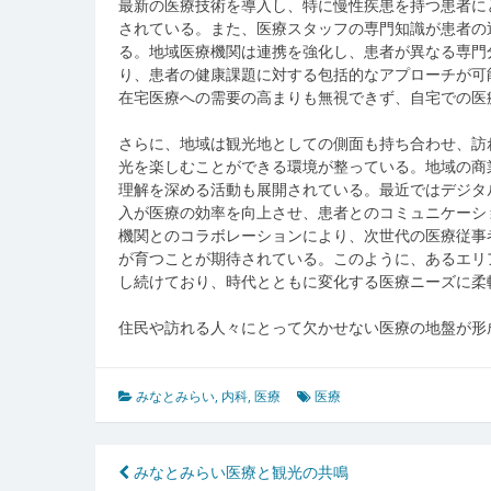
最新の医療技術を導入し、特に慢性疾患を持つ患者に
されている。また、医療スタッフの専門知識が患者の
る。地域医療機関は連携を強化し、患者が異なる専門
り、患者の健康課題に対する包括的なアプローチが可
在宅医療への需要の高まりも無視できず、自宅での医
さらに、地域は観光地としての側面も持ち合わせ、訪
光を楽しむことができる環境が整っている。地域の商
理解を深める活動も展開されている。最近ではデジタ
入が医療の効率を向上させ、患者とのコミュニケーシ
機関とのコラボレーションにより、次世代の医療従事
が育つことが期待されている。このように、あるエリ
し続けており、時代とともに変化する医療ニーズに柔
住民や訪れる人々にとって欠かせない医療の地盤が形
みなとみらい
,
内科
,
医療
医療
投
みなとみらい医療と観光の共鳴