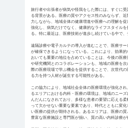
旅行者や出張者が病気や怪我をした際には、すぐに受
る背景がある。医療の質やアクセス性のみならず、近
力しながら、地域全体の健康増進や医療への理解を促
強化し、病気だけでなく、健康的なライフスタイルを
る。特に最近は、医療技術が進歩し続けている中で、
遠隔診療や電子カルテの導入が進むことで、医療サー
が確保できるようになっている。これにより、効果的
おいても重要の地位を占めていることは、今後の医療
や研究機関とのコラボレーションも、地域の医療を次
際の医療現場で学ぶ機会を提供することで、次世代の
る力を持つ人材が誕生する可能性がある。
この協力により、地域社会全体の医療環境が強化され
るエリアにおける内科・医療の環境は、地域のニーズ
んだんになされており、多様な患者の要望に応える柔
って欠かせない重要な要素であり、時代とともに変化
い医療の提供が期待される。あるエリアは、医療の質
豊富な医療施設と専門医が揃い、質の高い内科診療が