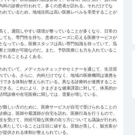
内科の診療が行われて、多くの患者が訪れる。それだけでな
われているため、地域住民は高い医療レベルを享受することが
高く、通院しやすい環境が整っていることが多くなり、日常の
しても、専門性を持ち、患者のニーズに応える医療サービスが
となっている。医療スタッフは高い専門知識を持っていて、迅
断と治療が可能なのだ。また、予防医療にも力を入れているこ
されることもよくある。
われていて、メディカルチェックやセミナーを通じて、生活習
れている。さらに、内科だけでなく、地域の医療機関は連携を
行できる体制が整えられている。異なる診療科が連携すること
できる。これにより、さまざまな健康課題に対して、体系的か
訪問診療や在宅医療に関しては、需要が増している。
が難しい方のために、医療サービスが自宅で受けられることの
診療は、医師や看護師が自宅を訪れ、医療行為を行うもので、
況を受けて、持続可能な医療の在り方についても議論が行われ
も果たしていることは注目に値する。景観が美しく、観光客が
が提供される体制が整えられている。