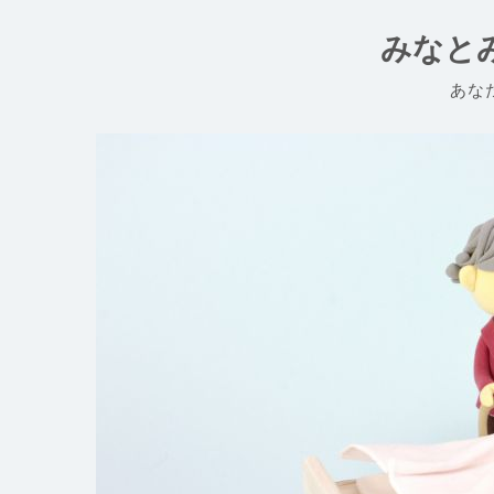
コ
ン
みなと
テ
ン
あな
ツ
へ
ス
キ
ッ
プ