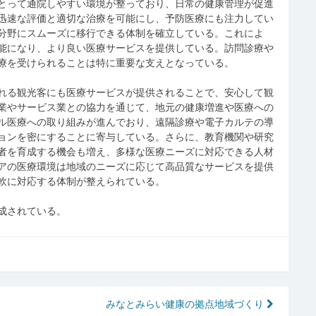
とって通院しやすい環境が整っており、日常の健康管理が促進
迅速な評価と適切な治療を可能にし、予防医療にも注力してい
分野にスムーズに移行できる体制を確立している。これによ
能になり、より良い医療サービスを提供している。訪問診療や
療を受けられることは特に重要な支えとなっている。
れる観光客にも医療サービスが提供されることで、安心して観
業やサービス業との協力を通じて、地元の健康増進や医療への
ル医療への取り組みが進んでおり、遠隔診療や電子カルテの導
ョンを密にすることに寄与している。さらに、教育機関や研究
者を育成する機会も増え、多様な医療ニーズに対応できる人材
アの医療環境は地域のニーズに応じて高品質なサービスを提供
軟に対応する体制が整えられている。
成されている。
みなとみらい健康の拠点地域づくり