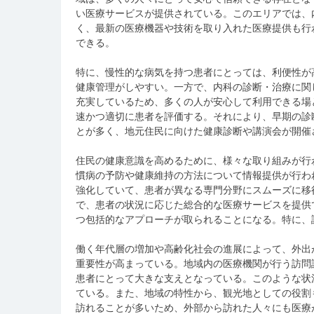
い医療サービスが提供されている。このエリアでは、
く、最新の医療機器や技術を取り入れた医療提供も行
できる。
特に、慢性的な病気を持つ患者にとっては、利便性が
健康管理がしやすい。一方で、内科の診断・治療に関
充実しているため、多くの人が安心して利用できる場
速かつ適切に患者を評価する。それにより、早期の診
とが多く、地元住民に向けた健康診断や講演会が開催
住民の健康意識を高めるために、様々な取り組みが行
慣病の予防や健康維持の方法について情報提供が行わ
強化していて、患者が異なる専門分野にスムーズに移
で、患者の状況に応じた総合的な医療サービスを提供
つ包括的なアプローチが取られることになる。特に、
働く年代層の増加や高齢化社会の進展によって、外出
重要性が高まっている。地域内の医療機関が行う訪問
患者にとって大きな支えとなっている。このような状
ている。また、地域の特性から、観光地としての役割
訪れることが多いため、外部から訪れた人々にも医療