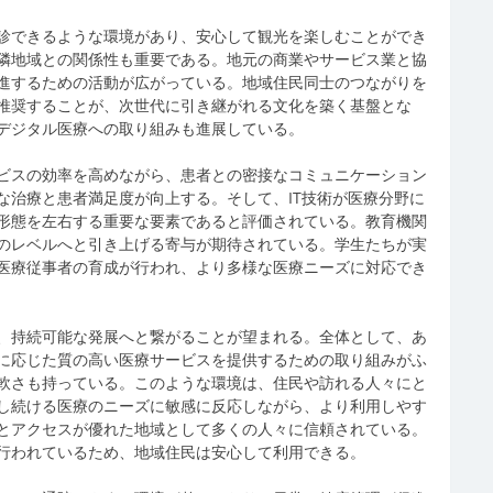
診できるような環境があり、安心して観光を楽しむことができ
隣地域との関係性も重要である。地元の商業やサービス業と協
進するための活動が広がっている。地域住民同士のつながりを
推奨することが、次世代に引き継がれる文化を築く基盤とな
デジタル医療への取り組みも進展している。
ビスの効率を高めながら、患者との密接なコミュニケーション
な治療と患者満足度が向上する。そして、IT技術が医療分野に
形態を左右する重要な要素であると評価されている。教育機関
のレベルへと引き上げる寄与が期待されている。学生たちが実
医療従事者の育成が行われ、より多様な医療ニーズに対応でき
、持続可能な発展へと繋がることが望まれる。全体として、あ
に応じた質の高い医療サービスを提供するための取り組みがふ
軟さも持っている。このような環境は、住民や訪れる人々にと
し続ける医療のニーズに敏感に反応しながら、より利用しやす
とアクセスが優れた地域として多くの人々に信頼されている。
行われているため、地域住民は安心して利用できる。